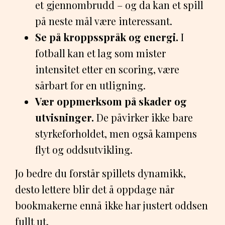
et gjennombrudd – og da kan et spill
på neste mål være interessant.
Se på kroppsspråk og energi.
I
fotball kan et lag som mister
intensitet etter en scoring, være
sårbart for en utligning.
Vær oppmerksom på skader og
utvisninger.
De påvirker ikke bare
styrkeforholdet, men også kampens
flyt og oddsutvikling.
Jo bedre du forstår spillets dynamikk,
desto lettere blir det å oppdage når
bookmakerne ennå ikke har justert oddsen
fullt ut.