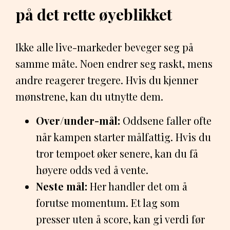
på det rette øyeblikket
Ikke alle live-markeder beveger seg på
samme måte. Noen endrer seg raskt, mens
andre reagerer tregere. Hvis du kjenner
mønstrene, kan du utnytte dem.
Over/under-mål:
Oddsene faller ofte
når kampen starter målfattig. Hvis du
tror tempoet øker senere, kan du få
høyere odds ved å vente.
Neste mål:
Her handler det om å
forutse momentum. Et lag som
presser uten å score, kan gi verdi før