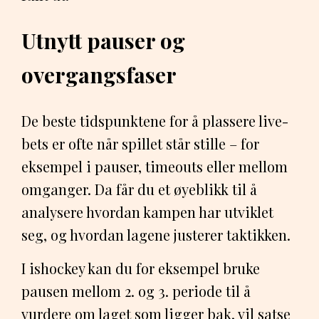
Utnytt pauser og
overgangsfaser
De beste tidspunktene for å plassere live-
bets er ofte når spillet står stille – for
eksempel i pauser, timeouts eller mellom
omganger. Da får du et øyeblikk til å
analysere hvordan kampen har utviklet
seg, og hvordan lagene justerer taktikken.
I ishockey kan du for eksempel bruke
pausen mellom 2. og 3. periode til å
vurdere om laget som ligger bak, vil satse