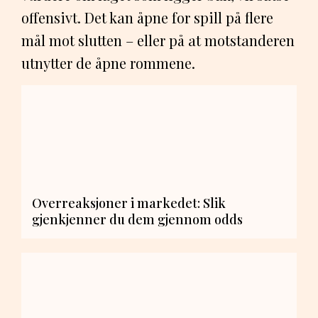
offensivt. Det kan åpne for spill på flere
mål mot slutten – eller på at motstanderen
utnytter de åpne rommene.
Overreaksjoner i markedet: Slik
gjenkjenner du dem gjennom odds