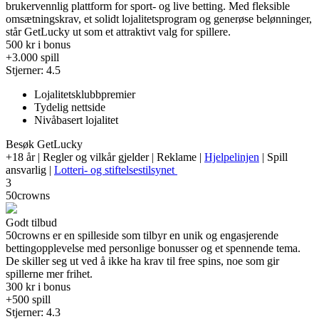
brukervennlig plattform for sport- og live betting. Med fleksible
omsætningskrav, et solidt lojalitetsprogram og generøse belønninger,
står GetLucky ut som et attraktivt valg for spillere.
500 kr i bonus
+3.000 spill
Stjerner: 4.5
Lojalitetsklubbpremier
Tydelig nettside
Nivåbasert lojalitet
Besøk GetLucky
+18 år | Regler og vilkår gjelder | Reklame |
Hjelpelinjen
| Spill
ansvarlig |
Lotteri- og stiftelsestilsynet
3
50crowns
Godt tilbud
50crowns er en spilleside som tilbyr en unik og engasjerende
bettingopplevelse med personlige bonusser og et spennende tema.
De skiller seg ut ved å ikke ha krav til free spins, noe som gir
spillerne mer frihet.
300 kr i bonus
+500 spill
Stjerner: 4.3