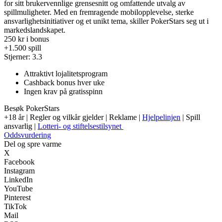
for sitt brukervennlige grensesnitt og omfattende utvalg av
spillmuligheter. Med en fremragende mobilopplevelse, sterke
ansvarlighetsinitiativer og et unikt tema, skiller PokerStars seg ut i
markedslandskapet.
250 kr i bonus
+1.500 spill
Stjerner: 3.3
Attraktivt lojalitetsprogram
Cashback bonus hver uke
Ingen krav på gratisspinn
Besøk PokerStars
+18 år | Regler og vilkår gjelder | Reklame |
Hjelpelinjen
| Spill
ansvarlig |
Lotteri- og stiftelsestilsynet
Oddsvurdering
Del og spre varme
X
Facebook
Instagram
LinkedIn
YouTube
Pinterest
TikTok
Mail