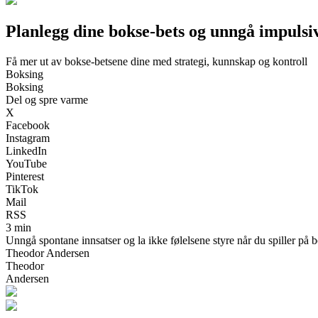
Planlegg dine bokse-bets og unngå impulsi
Få mer ut av bokse-betsene dine med strategi, kunnskap og kontroll
Boksing
Boksing
Del og spre varme
X
Facebook
Instagram
LinkedIn
YouTube
Pinterest
TikTok
Mail
RSS
3 min
Unngå spontane innsatser og la ikke følelsene styre når du spiller på 
Theodor Andersen
Theodor
Andersen