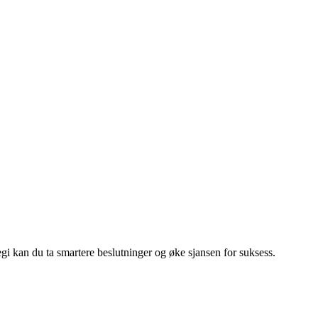
egi kan du ta smartere beslutninger og øke sjansen for suksess.