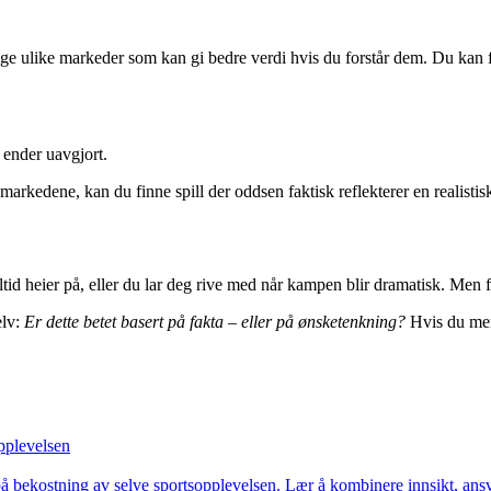
ge ulike markeder som kan gi bedre verdi hvis du forstår dem. Du kan f
 ender uavgjort.
rkedene, kan du finne spill der oddsen faktisk reflekterer en realistis
tid heier på, eller du lar deg rive med når kampen blir dramatisk. Men f
elv:
Er dette betet basert på fakta – eller på ønsketenkning?
Hvis du merke
opplevelsen
 bekostning av selve sportsopplevelsen. Lær å kombinere innsikt, ansva