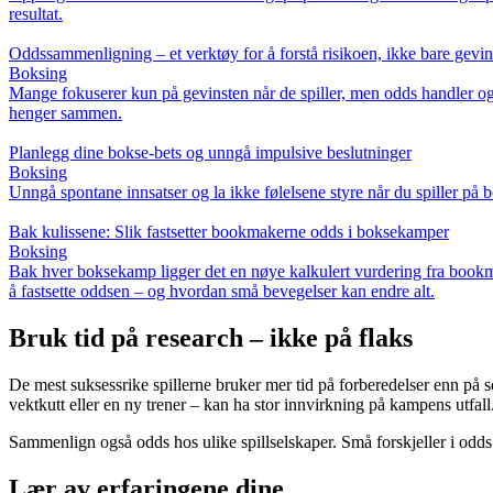
resultat.
Odds­sammenligning – et verktøy for å forstå risikoen, ikke bare gevin
Boksing
Mange fokuserer kun på gevinsten når de spiller, men odds handler ogs
henger sammen.
Planlegg dine bokse-bets og unngå impulsive beslutninger
Boksing
Unngå spontane innsatser og la ikke følelsene styre når du spiller på 
Bak kulissene: Slik fastsetter bookmakerne odds i boksekamper
Boksing
Bak hver boksekamp ligger det en nøye kalkulert vurdering fra bookma
å fastsette oddsen – og hvordan små bevegelser kan endre alt.
Bruk tid på research – ikke på flaks
De mest suksessrike spillerne bruker mer tid på forberedelser enn på se
vektkutt eller en ny trener – kan ha stor innvirkning på kampens utfall
Sammenlign også odds hos ulike spillselskaper. Små forskjeller i odds ka
Lær av erfaringene dine