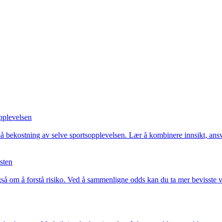
opplevelsen
 bekostning av selve sportsopplevelsen. Lær å kombinere innsikt, ansva
sten
å om å forstå risiko. Ved å sammenligne odds kan du ta mer bevisste va