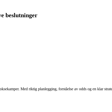
ve beslutninger
boksekamper. Med riktig planlegging, forståelse av odds og en klar strat