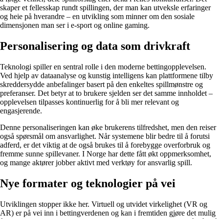
skaper et fellesskap rundt spillingen, der man kan utveksle erfaringer
og heie på hverandre – en utvikling som minner om den sosiale
dimensjonen man ser i e-sport og online gaming.
Personalisering og data som drivkraft
Teknologi spiller en sentral rolle i den moderne bettingopplevelsen.
Ved hjelp av dataanalyse og kunstig intelligens kan plattformene tilby
skreddersydde anbefalinger basert på den enkeltes spillmønstre og
preferanser. Det betyr at to brukere sjelden ser det samme innholdet –
opplevelsen tilpasses kontinuerlig for å bli mer relevant og
engasjerende.
Denne personaliseringen kan øke brukerens tilfredshet, men den reiser
også spørsmål om ansvarlighet. Når systemene blir bedre til å forutsi
adferd, er det viktig at de også brukes til å forebygge overforbruk og
fremme sunne spillevaner. I Norge har dette fått økt oppmerksomhet,
og mange aktører jobber aktivt med verktøy for ansvarlig spill.
Nye formater og teknologier på vei
Utviklingen stopper ikke her. Virtuell og utvidet virkelighet (VR og
AR) er på vei inn i bettingverdenen og kan i fremtiden gjøre det mulig