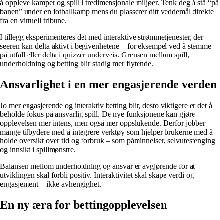
å oppleve kamper og spill i tredimensjonale miljøer. Tenk deg å stå “på
banen” under en fotballkamp mens du plasserer ditt veddemål direkte
fra en virtuell tribune.
I tillegg eksperimenteres det med interaktive strømmetjenester, der
seeren kan delta aktivt i begivenhetene – for eksempel ved å stemme
på utfall eller delta i quizzer underveis. Grensen mellom spill,
underholdning og betting blir stadig mer flytende.
Ansvarlighet i en mer engasjerende verden
Jo mer engasjerende og interaktiv betting blir, desto viktigere er det å
beholde fokus på ansvarlig spill. De nye funksjonene kan gjøre
opplevelsen mer intens, men også mer oppslukende. Derfor jobber
mange tilbydere med å integrere verktøy som hjelper brukerne med å
holde oversikt over tid og forbruk – som påminnelser, selvutestenging
og innsikt i spillmønstre.
Balansen mellom underholdning og ansvar er avgjørende for at
utviklingen skal forbli positiv. Interaktivitet skal skape verdi og
engasjement – ikke avhengighet.
En ny æra for bettingopplevelsen