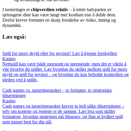
I turneringer er
chipverdien relativ
– å miste halvparten av
sjetongene dine kan være langt mer kostbart enn å doble dem.
Derfor krever formatet en skarp forståelse av risiko, timing og
dynamikk.
Læs også:
Spill for moro skyld eller for gevinst? Lær å kjenne forskjellen
Kasino
Nettspill kan være både morsomt og spennende, men det er viktig å
vite hvorfor du spiller. Lær hvordan du skiller mellom spill for moro
skyld og spill for gevinst – og hvordan du kan beholde kontrollen og
gleden ved å spille.
Cash games vs. turneringspoker – to formater, to strategiske
tilnærminger
Kasino
Cash games og turneringspoker krever to helt ulike tilnærminger –
selv om kortene og reglene er de samme. Lær hva som skiller
formatene, hvordan strategien må tilpasses, og finn ut hvilket spill
som passer best for din stil.