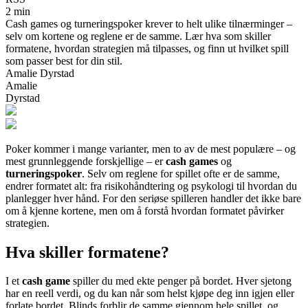
2 min
Cash games og turneringspoker krever to helt ulike tilnærminger –
selv om kortene og reglene er de samme. Lær hva som skiller
formatene, hvordan strategien må tilpasses, og finn ut hvilket spill
som passer best for din stil.
Amalie Dyrstad
Amalie
Dyrstad
Poker kommer i mange varianter, men to av de mest populære – og
mest grunnleggende forskjellige – er
cash games
og
turneringspoker
. Selv om reglene for spillet ofte er de samme,
endrer formatet alt: fra risikohåndtering og psykologi til hvordan du
planlegger hver hånd. For den seriøse spilleren handler det ikke bare
om å kjenne kortene, men om å forstå hvordan formatet påvirker
strategien.
Hva skiller formatene?
I et
cash game
spiller du med ekte penger på bordet. Hver sjetong
har en reell verdi, og du kan når som helst kjøpe deg inn igjen eller
forlate bordet. Blinds forblir de samme gjennom hele spillet, og