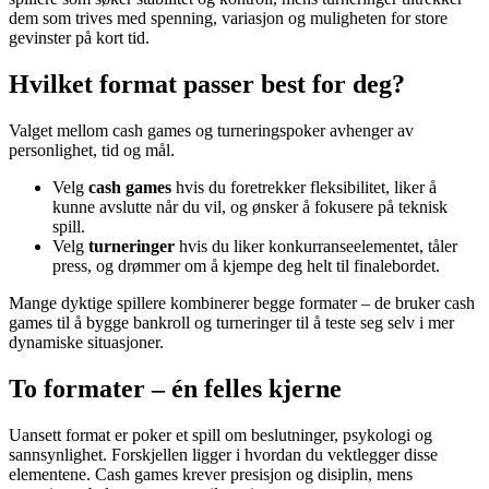
dem som trives med spenning, variasjon og muligheten for store
gevinster på kort tid.
Hvilket format passer best for deg?
Valget mellom cash games og turneringspoker avhenger av
personlighet, tid og mål.
Velg
cash games
hvis du foretrekker fleksibilitet, liker å
kunne avslutte når du vil, og ønsker å fokusere på teknisk
spill.
Velg
turneringer
hvis du liker konkurranseelementet, tåler
press, og drømmer om å kjempe deg helt til finalebordet.
Mange dyktige spillere kombinerer begge formater – de bruker cash
games til å bygge bankroll og turneringer til å teste seg selv i mer
dynamiske situasjoner.
To formater – én felles kjerne
Uansett format er poker et spill om beslutninger, psykologi og
sannsynlighet. Forskjellen ligger i hvordan du vektlegger disse
elementene. Cash games krever presisjon og disiplin, mens