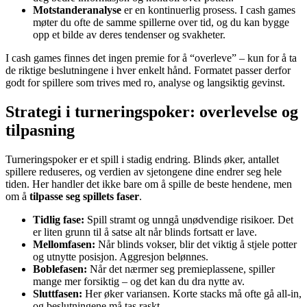
Motstanderanalyse
er en kontinuerlig prosess. I cash games
møter du ofte de samme spillerne over tid, og du kan bygge
opp et bilde av deres tendenser og svakheter.
I cash games finnes det ingen premie for å “overleve” – kun for å ta
de riktige beslutningene i hver enkelt hånd. Formatet passer derfor
godt for spillere som trives med ro, analyse og langsiktig gevinst.
Strategi i turneringspoker: overlevelse og
tilpasning
Turneringspoker er et spill i stadig endring. Blinds øker, antallet
spillere reduseres, og verdien av sjetongene dine endrer seg hele
tiden. Her handler det ikke bare om å spille de beste hendene, men
om å
tilpasse seg spillets faser
.
Tidlig fase:
Spill stramt og unngå unødvendige risikoer. Det
er liten grunn til å satse alt når blinds fortsatt er lave.
Mellomfasen:
Når blinds vokser, blir det viktig å stjele potter
og utnytte posisjon. Aggresjon belønnes.
Boblefasen:
Når det nærmer seg premieplassene, spiller
mange mer forsiktig – og det kan du dra nytte av.
Sluttfasen:
Her øker variansen. Korte stacks må ofte gå all-in,
og beslutningene må tas raskt.