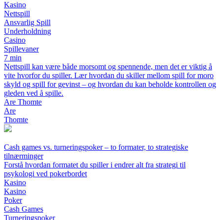
Kasino
Nettspill
Ansvarlig Spill
Underholdning
Casino
Spillevaner
7 min
Nettspill kan være både morsomt og spennende, men det er viktig å
vite hvorfor du spiller. Lær hvordan du skiller mellom spill for moro
skyld og spill for gevinst – og hvordan du kan beholde kontrollen og
gleden ved å spille.
Are Thomte
Are
Thomte
Cash games vs. turneringspoker – to formater, to strategiske
tilnærminger
Forstå hvordan formatet du spiller i endrer alt fra strategi til
psykologi ved pokerbordet
Kasino
Kasino
Poker
Cash Games
Turneringspoker