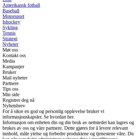
Amerikansk fotball
Baseball
Motorsport
Ishockey
Sykling
Tennis
Strategi
Nyheter
Møt oss
Kontakt oss
Media
Kampanjer
Bruker
Mail nyheter
Partnere
Tips oss
Min side
Registrer deg nå
Nyhetsbrev
For å sikre en god og personlig opplevelse bruker vi
informasjonskapsler. Se hvordan her.
Informasjon om enheten din og din bruk av nettstedet kan lagres og
brukes av oss og våre partnere. Dette gjøres for å levere relevant
innhold, måle ytelse og forbedre produktene og tjenestene våre. Du