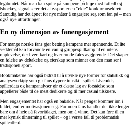
legitimitet. Når man kan spille på kampene på linje med fotball og
ishockey, signaliserer det at e-sport er en “ekte” konkurranseidrett.
Samtidig har det åpnet for nye måter å engasjere seg som fan på – men
også nye utfordringer.
En ny dimensjon av fanengasjement
For mange norske fans gjør betting kampene mer spennende. Et lite
veddemål kan forvandle en vanlig gruppespillkamp til en intens
opplevelse, der hvert kart og hver runde føles avgjørende. Det skaper
en følelse av deltakelse og eierskap som minner om den man ser i
tradisjonell sport.
Bookmakerne har også bidratt til å utvikle nye former for statistikk og
analyseverktøy som gir fans dypere innsikt i spillet. Liveodds,
spillerdata og kampanalyser gir et ekstra lag av forståelse som
appellerer både til de mest dedikerte og til mer casual tilskuere.
Men engasjementet har også en bakside. Når penger kommer inn i
bildet, endrer motivasjonen seg. For noen fans handler det ikke lenger
bare om å heie på favorittlaget, men om å vinne. Det kan føre til en
mer kynisk tilnærming til spillet – og i verste fall til problematisk
spilleatferd.